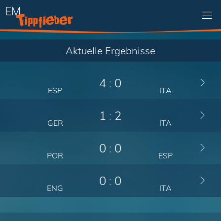
EM
Aktuelle Ergebnisse
4
:
0
ESP
ITA
1
:
2
GER
ITA
0
:
0
POR
ESP
0
:
0
ENG
ITA